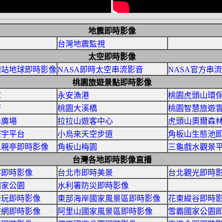
地震即時影像
台灣地震監視
太空即時影像
間站地球即時影像
NASA即時太空串流影音
NASA官方串
桃園旅遊景點即時影像
庫
永安漁港
桃園虎頭山環
街
桃園大溪橋
桃園智慧旅遊
岸廣場
拉拉山遊客中心
虎頭山奧爾森
寰宇平台
小烏來天空步道
角板山生態池
思親亭即時影像
角板山梅園
三龜戲水觀景
台灣各地即時影像直播
客即時影像
台北市即時美景
台北觀光即時
國家公園
水利署防災即時影像
醬玩即時影像
東部海岸國家風景區即時影像
花東縱谷即時
遊網即時影像
阿里山國家風景區即時影像
雪霸國家公園