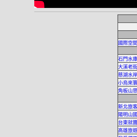
國際空
石門水
大溪老
慈湖水
小烏來
角板山
新北旅
陽明山
台東就
高雄旅